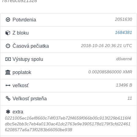
787ebc6921328
Potvrdenia
2051630
Z bloku
1684381
Časová pečiatka
2018-10-16 20:36:21 UTC
Výstupy spolu
dôverné
poplatok
0.002085860000 XMR
veľkosť
13496 B
Veľkosť prsteňa
11
extra
0221005ec16ef8660c74f037eb72f4659f066b00c913f229b6116f4
dbc5e2bb3c7eb4a0130ac41dc2763e9e3905178d179f3cfd22461
6208577a6a73f0283b66050be938