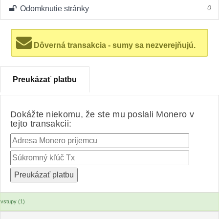
Odomknutie stránky
0
Dôverná transakcia - sumy sa nezverejňujú.
Preukázať platbu
Dokážte niekomu, že ste mu poslali Monero v
tejto transakcii:
vstupy (1)