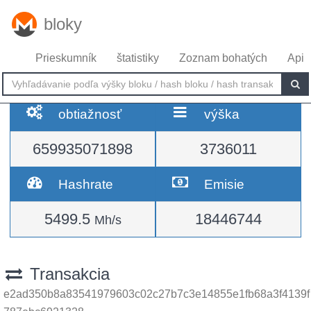
bloky
Prieskumník
štatistiky
Zoznam bohatých
Api
obtiažnosť
výška
659935071898
3736011
Hashrate
Emisie
5499.5
18446744
Mh/s
Transakcia
e2ad350b8a83541979603c02c27b7c3e14855e1fb68a3f4139f