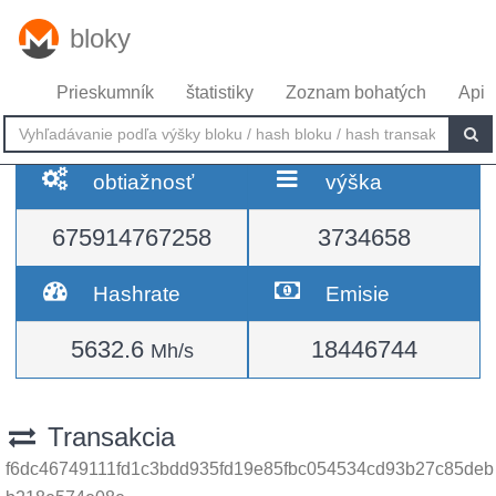
bloky
Prieskumník
štatistiky
Zoznam bohatých
Api
obtiažnosť
výška
675914767258
3734658
Hashrate
Emisie
5632.6
18446744
Mh/s
Transakcia
f6dc46749111fd1c3bdd935fd19e85fbc054534cd93b27c85deb