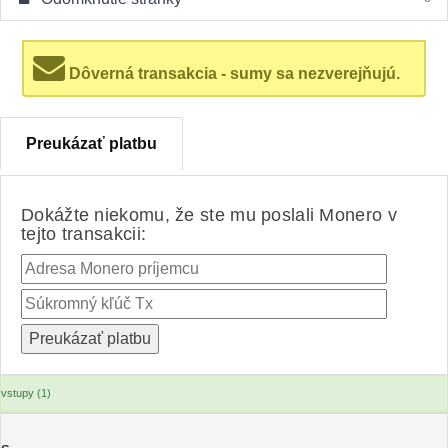
Dôverná transakcia - sumy sa nezverejňujú.
Preukázať platbu
Dokážte niekomu, že ste mu poslali Monero v
tejto transakcii:
vstupy (1)