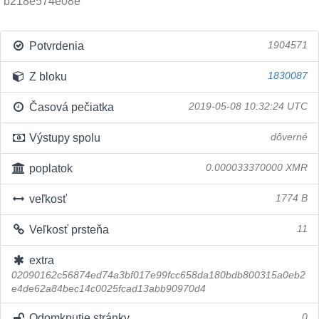
b218e574e08e
Potvrdenia
1904571
Z bloku
1830087
Časová pečiatka
2019-05-08 10:32:24 UTC
Výstupy spolu
dôverné
poplatok
0.000033370000 XMR
veľkosť
1774 B
Veľkosť prsteňa
11
extra
02090162c56874ed74a3bf017e99fcc658da180bdb800315a0eb2
e4de62a84bec14c0025fcad13abb90970d4
Odomknutie stránky
0