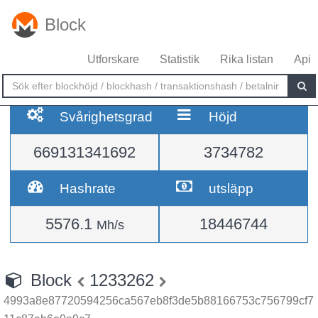
Block
Utforskare
Statistik
Rika listan
Api
Svårighetsgrad
Höjd
669131341692
3734782
Hashrate
utsläpp
5576.1
18446744
Mh/s
Block
1233262
4993a8e87720594256ca567eb8f3de5b88166753c756799cf7