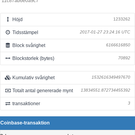
11c87ab6e0a9c7
Höjd
1233262
Tidsstämpel
2017-01-27 23:24:16 UTC
Block svårighet
6166616850
Blockstorlek (bytes)
70892
Kumulativ svårighet
1532616349497670
Totalt antal genererade mynt
13834551.872734455392
transaktioner
3
Coinbase-transaktion