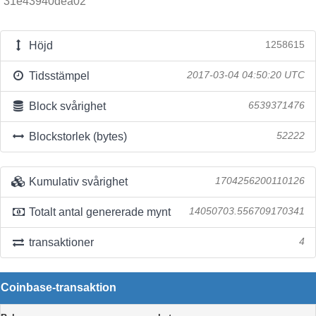
31e43940dea02
Höjd
1258615
Tidsstämpel
2017-03-04 04:50:20 UTC
Block svårighet
6539371476
Blockstorlek (bytes)
52222
Kumulativ svårighet
1704256200110126
Totalt antal genererade mynt
14050703.556709170341
transaktioner
4
Coinbase-transaktion