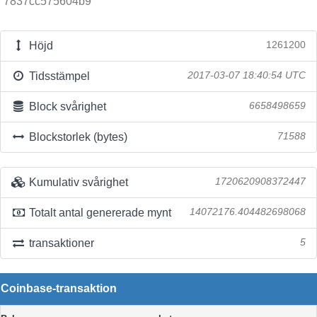
7837cc575604b9
Höjd
1261200
Tidsstämpel
2017-03-07 18:40:54 UTC
Block svårighet
6658498659
Blockstorlek (bytes)
71588
Kumulativ svårighet
1720620908372447
Totalt antal genererade mynt
14072176.404482698068
transaktioner
5
Coinbase-transaktion