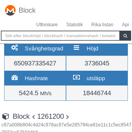
Block
Utforskare
Statistik
Rika listan
Api
Svårighetsgrad
Höjd
650937335427
3736045
Hashrate
utsläpp
5424.5
18446744
Mh/s
Block
1261200
c87a008b804c4d24c978ac87e5e285794ce81e11c1c5ec8547