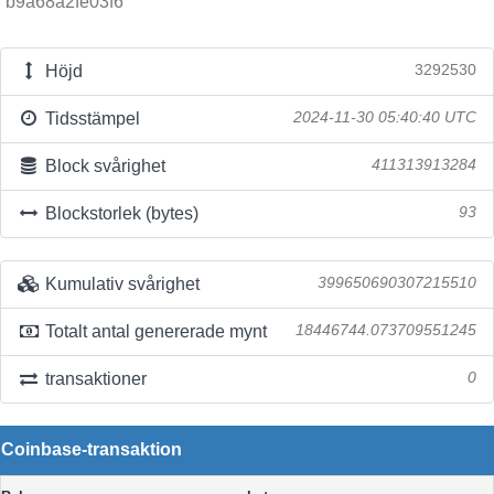
b9a68a2fe03f6
Höjd
3292530
Tidsstämpel
2024-11-30 05:40:40 UTC
Block svårighet
411313913284
Blockstorlek (bytes)
93
Kumulativ svårighet
399650690307215510
Totalt antal genererade mynt
18446744.073709551245
transaktioner
0
Coinbase-transaktion