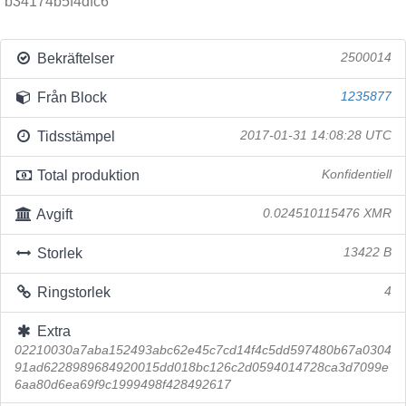
b34174b5f4dfc6
Bekräftelser
2500014
Från Block
1235877
Tidsstämpel
2017-01-31 14:08:28 UTC
Total produktion
Konfidentiell
Avgift
0.024510115476 XMR
Storlek
13422 B
Ringstorlek
4
Extra
02210030a7aba152493abc62e45c7cd14f4c5dd597480b67a0304
91ad6228989684920015dd018bc126c2d0594014728ca3d7099e
6aa80d6ea69f9c1999498f428492617