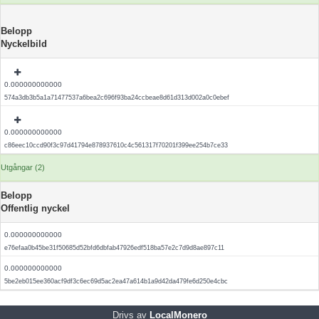
Belopp
Nyckelbild
0.000000000000
574a3db3b5a1a71477537a6bea2c696f93ba24ccbeae8d61d313d002a0c0ebef
0.000000000000
c86eec10ccd90f3c97d41794e878937610c4c561317f70201f399ee254b7ce33
Utgångar (2)
Belopp
Offentlig nyckel
0.000000000000
e76efaa0b45be31f50685d52bfd6dbfab47926edf518ba57e2c7d9d8ae897c11
0.000000000000
5be2eb015ee360acf9df3c6ec69d5ac2ea47a614b1a9d42da479fe6d250e4cbc
Drivs av
LocalMonero