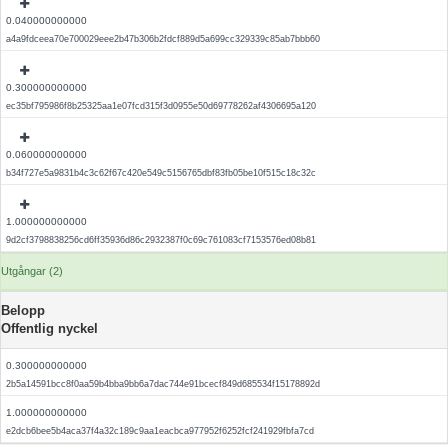
0.040000000000
a4a9fdceea70e700029eee2b47b306b2fdcf889d5a699cc329339c85ab7bbb60
0.300000000000
ec35bf795986f8b25325aa1e07fcd315f3d0955e50d69778262af4306695a120
0.060000000000
b34f727e5a9831b4c3c62f67c420e549c5156765dbf83fb05be10f515c18c32c
1.000000000000
9d2cf3798838256cd6ff35936d86c2932387f0c69c761083cf7153576ed08b81
Utgångar (2)
Belopp
Offentlig nyckel
0.300000000000
2b5a14591bcc8f0aa59b4bba9bb6a7dac744e91bcecf849d685534f15178892d
1.000000000000
e2dcb6bee5b4aca37f4a32c189c9aa1eacbca977952f6252fcf241929fbfa7cd