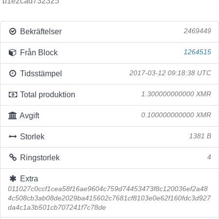
b1e2cad732325
Bekräftelser
2469449
Från Block
1264515
Tidsstämpel
2017-03-12 09:18:38 UTC
Total produktion
1.300000000000 XMR
Avgift
0.100000000000 XMR
Storlek
1381 B
Ringstorlek
4
Extra
011027c0ccf1cea58f16ae9604c759d74453473f8c120036ef2a48
4c508cb3ab08de2029ba415602c7681cf8103e0e62f160fdc3d927
da4c1a3b501cb707241f7c78de