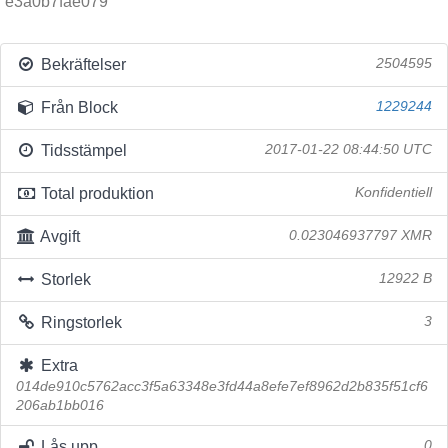
e3a0b7fae079
Bekräftelser
2504595
Från Block
1229244
Tidsstämpel
2017-01-22 08:44:50 UTC
Total produktion
Konfidentiell
Avgift
0.023046937797 XMR
Storlek
12922 B
Ringstorlek
3
Extra
014de910c5762acc3f5a63348e3fd44a8efe7ef8962d2b835f51cf6
206ab1bb016
Lås upp
0