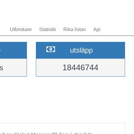
Utforskare
Statistik
Rika listan
Api
e
utsläpp
18446744
s