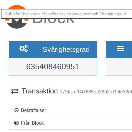
Block
Svårighetsgrad
635408460951
Transaktion
175facd94f7685ea28b2e794e32e
Bekräftelser
Från Block