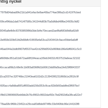
ntlig nyckel
77978d04abad0fe21b1a941efac6e8ae40ba774ae386a2cd14197fcbed
09cef96da1da67414f7585c341544d83b75a5dfdbd48fbe24935c9df2
5f345a8efb9c83783855f86d3de3d4e70ecaed2ae8faf683d9d6a92d9
3e850b320b51fd2b68dfcf19935efa53ca1543441fc9ace59de6a6dff
446ae044a1bdb9907bf5537ea42cb299d0542e869bb186e6df6041c5c0
a860fdbc851a51b672aa68f184eaca1f0eb34032cf637519a6eac32102
90ccaca89b2c68e9c1b083a8368fd1b00613dd0fa5ba1fe629f8843337
d2ca2037ec32f746bc21943ea6102d2c21394395231860b1e2f01fc9f
505acc4a8dba80f1df650add156d353c8cac82b0b50addfed3f697bcf
1f9b0139696605eb6bb2b76c8902c8602da450c7bd2902d6a38ca622e7
78aa58c9f68c23452ce29cea83d8de6f74f8c33e940fdc86e144163f8