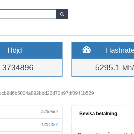
Höjd
Hashrat
3734896
5295.1
Mh/
bcb9d6b5004a892bbd22d70b97df0941b529
2430569
Bevisa betalning
1304327