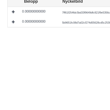
Belopp
Nyckelbild
0.000000000000
7ff61f254fdc5bd33f9649dfc821f9e535
0.000000000000
5b9651fc08d7a02cf274d55628cd5c253