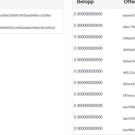
Belopp
Offe
0.000000000000
6cc00b01660974935ad0465ccd206d
bacbe0
0.000000000000
a8ec792
0d0650551e45b2dde043b0c8e1d4510
0.000000000000
04fa0d3
0.000000000000
42b54a5
0.000000000000
8e6ac9
0.000000000000
485131
0.000000000000
092e43
0.000000000000
f3f7eec
0.000000000000
aec589e
0.000000000000
dac010
0.000000000000
6ac86b7