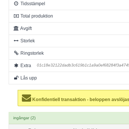
Tidsstämpel
Total produktion
Avgift
Storlek
Ringstorlek
Extra
01c18e32122dadb3c619b1c1a9a0ef68284f3a474
Lås upp
Konfidentiell transaktion - beloppen avslöjas
ingångar (2)