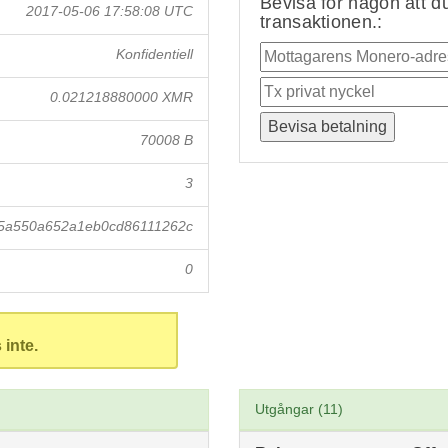
Bevisa för någon att du
2017-05-06 17:58:08 UTC
transaktionen.:
Konfidentiell
0.021218880000 XMR
70008 B
3
5a550a652a1eb0cd86111262c
0
 inte.
Utgångar (11)