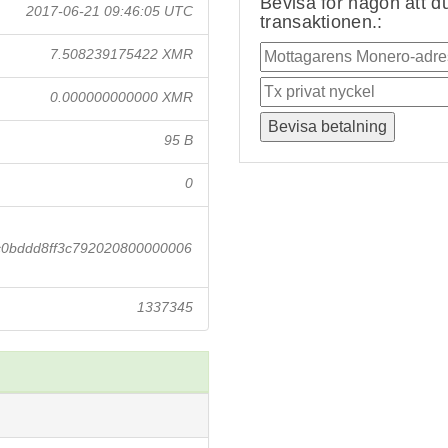
Bevisa för någon att du
2017-06-21 09:46:05 UTC
transaktionen.:
7.508239175422 XMR
0.000000000000 XMR
95 B
0
c0bddd8ff3c792020800000006
1337345