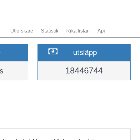
Utforskare
Statistik
Rika listan
Api
e
utsläpp
18446744
s