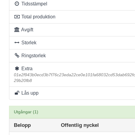
Tidsstämpel
Total produktion
Avgift
Storlek
Ringstorlek
Extra
01e2f943b0ecd3b7f76c23eda22ce0e101fa68032cd53dab692f
29b20fb8
Lås upp
Utgångar (1)
Belopp
Offentlig nyckel