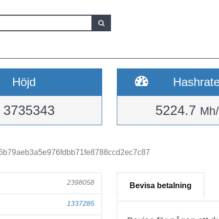
Höjd
Hashrat
3735343
5224.7
Mh/
6b79aeb3a5e976fdbb71fe8788ccd2ec7c87
2398058
Bevisa betalning
1337285