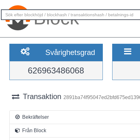
Block
Svårighetsgrad
626963486068
Transaktion
2891ba74f95047ed2bfd675ed139
Bekräftelser
Från Block