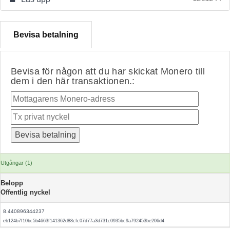
Bevisa betalning
Bevisa för någon att du har skickat Monero till
dem i den här transaktionen.:
Utgångar (1)
Belopp
Offentlig nyckel
8.440896344237
eb124b7f10bc5b4663f141362d88cfc07d77a3d731c0935bc9a792453be206d4