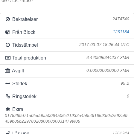
6e77f3474f507
Bekräftelser
2474740
Från Block
1261184
Tidsstämpel
2017-03-07 18:26:44 UTC
Total produktion
8.440896344237 XMR
Avgift
0.000000000000 XMR
Storlek
95 B
Ringstorlek
0
Extra
0178289d71a0feddfa50064506c21933a4b9e3f16593f0c2592af9
459b05b2297802080000000314799f05
Lås upp
1261244