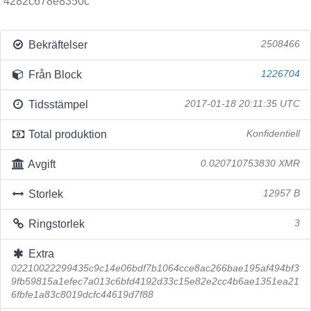
4282c678e8350c
Bekräftelser
2508466
Från Block
1226704
Tidsstämpel
2017-01-18 20:11:35 UTC
Total produktion
Konfidentiell
Avgift
0.020710753830 XMR
Storlek
12957 B
Ringstorlek
3
Extra
02210022299435c9c14e06bdf7b1064cce8ac266bae195af494bf3
9fb59815a1efec7a013c6bfd4192d33c15e82e2cc4b6ae1351ea21
6fbfe1a83c8019dcfc44619d7f88