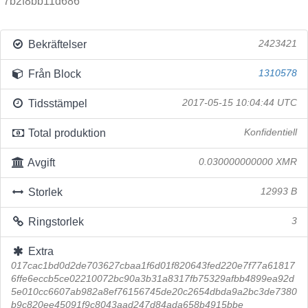
7b2f8bb11d686
Bekräftelser
2423421
Från Block
1310578
Tidsstämpel
2017-05-15 10:04:44 UTC
Total produktion
Konfidentiell
Avgift
0.030000000000 XMR
Storlek
12993 B
Ringstorlek
3
Extra
017cac1bd0d2de703627cbaa1f6d01f820643fed220e7f77a61817
6ffe6eccb5ce02210072bc90a3b31a8317fb75329afbb4899ea92d
5e010cc6607ab982a8ef76156745de20c2654dbda9a2bc3de7380
b9c820ee45091f9c8043aad247d84ada658b4915bbe