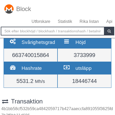
Block
Utforskare
Statistik
Rika listan
Api
Svårighetsgrad
Höjd
663740015864
3733999
Hashrate
utsläpp
5531.2
18446744
Mh/s
Transaktion
4b1bb58cf532b59ca4842059717b427aaeccfa891055f3625fd