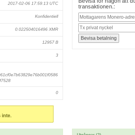
Bevisa för någon att du
2017-02-06 17:59:13 UTC
transaktionen.:
Konfidentiell
0.022504016496 XMR
12957 B
3
61cf0e7b63829e76b001f0586
f7528
0
 inte.
Utgångar (2)