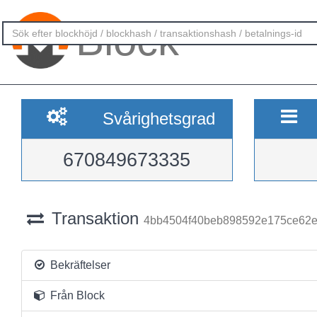
Block
Svårighetsgrad
670849673335
Transaktion
4bb4504f40beb898592e175ce62e
Bekräftelser
Från Block