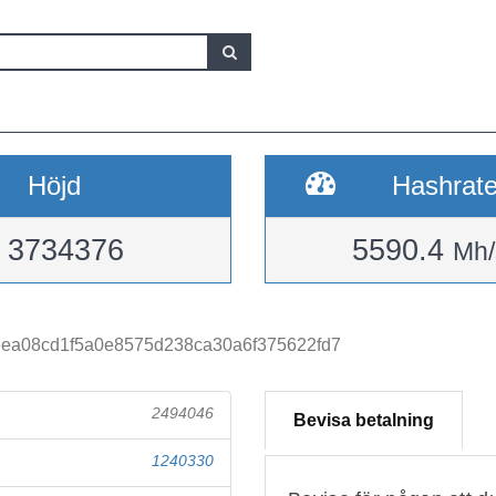
Höjd
Hashrat
3734376
5590.4
Mh/
ea08cd1f5a0e8575d238ca30a6f375622fd7
2494046
Bevisa betalning
1240330