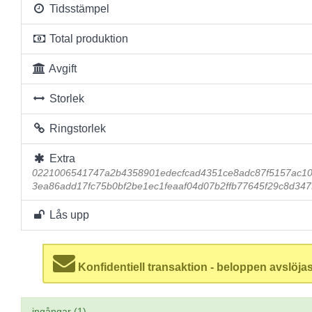
Tidsstämpel
Total produktion
Avgift
Storlek
Ringstorlek
Extra
0221006541747a2b4358901edecfcad4351ce8adc87f5157ac10
3ea86add17fc75b0bf2be1ec1feaaf04d07b2ffb77645f29c8d347
Lås upp
Konfidentiell transaktion - beloppen avslöjas
ingångar (1)