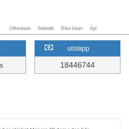
Utforskare
Statistik
Rika listan
Api
e
utsläpp
18446744
s