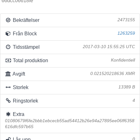
66dcc06618fe
Bekräftelser
2473155
Från Block
1263259
Tidsstämpel
2017-03-10 15:55:25 UTC
Total produktion
Konfidentiell
Avgift
0.021520218636 XMR
Storlek
13389 B
Ringstorlek
4
Extra
01080679f6fe2bbb1ebcecb55ad54412b26e94a27895ee06ff6358
616dfc597b65
Lås upp
0