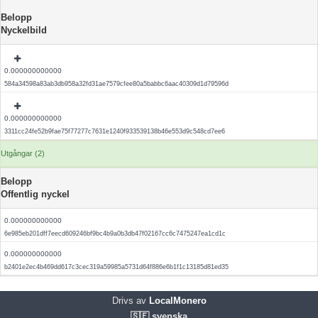
Belopp
Nyckelbild
0.000000000000
584a34598a83ab3db958a32fd31ae7579cfee80a5babbc6aac40309d1d79596d
0.000000000000
3311cc24fe52b9fae75f77277c7631e1240f933539138b46e553d9c548cd7ee6
Utgångar (2)
Belopp
Offentlig nyckel
0.000000000000
6e985eb201dff7eecd609246bf9bc4b9a0b3db47f02167cc6c7475247ea1cd1c
0.000000000000
b2401e2ec4b469dd617c3cec319a59985a5731d64f886e6b1f1c13185d81ed35
Drivs av
LocalMonero
🇸🇪 svenska