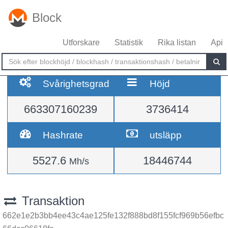
Block
Utforskare
Statistik
Rika listan
Api
Svårighetsgrad
Höjd
663307160239
3736414
Hashrate
utsläpp
5527.6
18446744
Mh/s
Transaktion
662e1e2b3bb4ee43c4ae125fe132f888bd8f155fcf969b56efbc