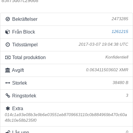
85ff75d67c29668
Bekräftelser
2473285
Från Block
1261215
Tidsstämpel
2017-03-07 19:04:38 UTC
Total produktion
Konfidentiell
Avgift
0.063411503602 XMR
Storlek
38480 B
Ringstorlek
3
Extra
014c1a93e08b3e9b6e03551eb8709663110c0b884969b470c60a
48c10e58b235f0
Lås upp
0