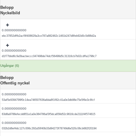
Belopp
Nyckelbild
0.000000000000
ebc37852dffb2acf9f408629a3ce787a882462c1461b247d8feb92d0c0d98d2a
0.000000000000
d1f77bbd6c9a5bacbeccc047498de74dcf56498d5c31316cb7b02cdffa1798c7
Utgångar (6)
Belopp
Offentlig nyckel
0.000000000000
53af5e9394799f0c14ea746507636a6da8f1f82c41a0e3db98e75e5f6e3c6fcf
0.000000000000
63d8a9788efecdd851e1a0e384786af3f5dca658d52c9616cde2111f4f574615
0.000000000000
032b2d6ef4dc127c006c292a50f40b33d94273f78749d6e520c06cb682f20194