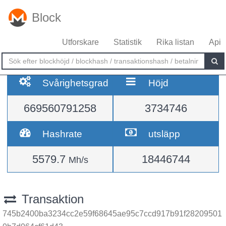
Block
Utforskare
Statistik
Rika listan
Api
Svårighetsgrad
Höjd
669560791258
3734746
Hashrate
utsläpp
5579.7
18446744
Mh/s
Transaktion
745b2400ba3234cc2e59f68645ae95c7ccd917b91f28209501