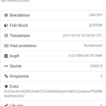
0b7d064cf61d43
Bekräftelser
2497307
Från Block
1237439
Tidsstämpel
2017-02-02 18:26:05 UTC
Total produktion
Konfidentiell
Avgift
0.017499788735 XMR
Storlek
12922 B
Ringstorlek
3
Extra
01213e3dc5528511b407271af506d52baf7d981112eb6ee7f33988
5ebf3efc02e2
Lås upp
0