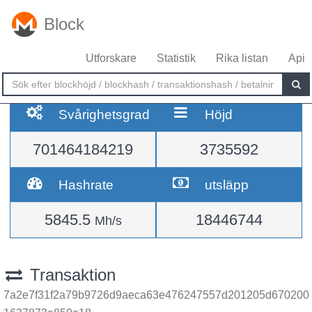
Block
Utforskare
Statistik
Rika listan
Api
Svårighetsgrad
Höjd
701464184219
3735592
Hashrate
utsläpp
5845.5
18446744
Mh/s
Transaktion
7a2e7f31f2a79b9726d9aeca63e476247557d201205d670200