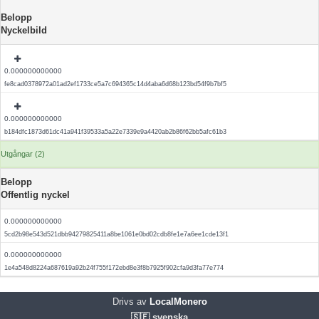
Belopp
Nyckelbild
0.000000000000
fe8cad0378972a01ad2ef1733ce5a7c694365c14d4aba6d68b123bd54f9b7bf5
0.000000000000
b184dfc1873d61dc41a941f39533a5a22e7339e9a4420ab2b86f62bb5afc61b3
Utgångar (2)
Belopp
Offentlig nyckel
0.000000000000
5cd2b98e543d521dbb94279825411a8be1061e0bd02cdb8fe1e7a6ee1cde13f1
0.000000000000
1e4a548d8224a687619a92b24f755f172ebd8e3f8b7925f902cfa9d3fa77e774
Drivs av
LocalMonero
🇸🇪 svenska