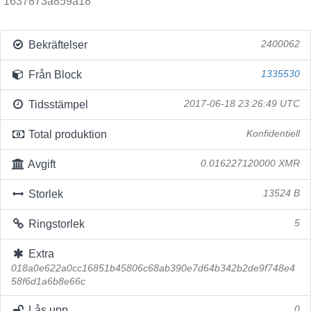
1637873a859a18
Bekräftelser
2400062
Från Block
1335530
Tidsstämpel
2017-06-18 23:26:49 UTC
Total produktion
Konfidentiell
Avgift
0.016227120000 XMR
Storlek
13524 B
Ringstorlek
5
Extra
018a0e622a0cc16851b45806c68ab390e7d64b342b2de9f748e4
58f6d1a6b8e66c
Lås upp
0