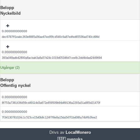
Belopp
Nyckelbild
0.000000000000
dec6787ff1eabc263e8885a56ae47ee95fcd540c6a87edfed65536ad740cd98d
0.000000000000
393a049adb42800a8acbab3a8a57d24c1019d05346d7cee8c2dd4b4ad2449694
Utgångar (2)
Belopp
Offentlig nyckel
0.000000000000
8f753a7381436d59cd49114d3a672e859509b94d89136a2293a51a885d21470f
0.000000000000
7f34130781024c1c515ce15d0b8c124f7f8e8a15da547f1bd08fa74bffb3fee2
Drivs av
LocalMonero
🇸🇪 svenska