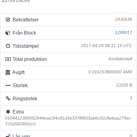
a37691f9ce6
Bekräftelser
2435639
Från Block
1299017
Tidsstämpel
2017-04-29 08:21:15 UTC
Total produktion
Konfidentiell
Avgift
0.016153800000 XMR
Storlek
13255 B
Ringstorlek
3
Extra
0104412380052944eaa3f4c81d3e3378f603ab6c02c8ebaa279ec
722e5609f1b1d
Lås upp
0