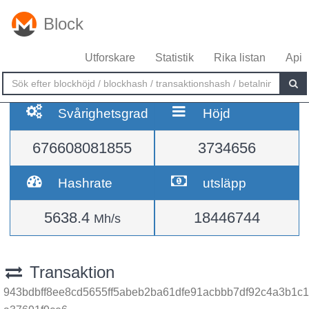
Block
Utforskare
Statistik
Rika listan
Api
Svårighetsgrad
Höjd
676608081855
3734656
Hashrate
utsläpp
5638.4
18446744
Mh/s
Transaktion
943bdbff8ee8cd5655ff5abeb2ba61dfe91acbbb7df92c4a3b1c1