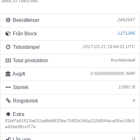
a4bc377b8356b
Bekräftelser
2462547
Från Block
1271285
Tidsstämpel
2017-03-21 19:04:01 UTC
Total produktion
Konfidentiell
Avgift
0.026000000000 XMR
Storlek
12991 B
Ringstorlek
4
Extra
01bf7a51513a631adbb6832be704f1b166a222d994aca05ac18b3
a41be96ccf77a
Lås upp
0