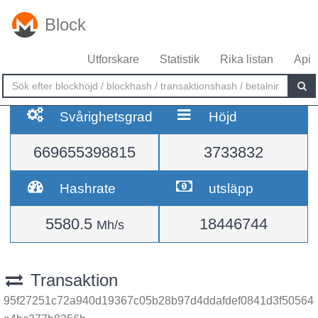
Block
Utforskare
Statistik
Rika listan
Api
Svårighetsgrad
Höjd
669655398815
3733832
Hashrate
utsläpp
5580.5
18446744
Mh/s
Transaktion
95f27251c72a940d19367c05b28b97d4ddafdef0841d3f50564