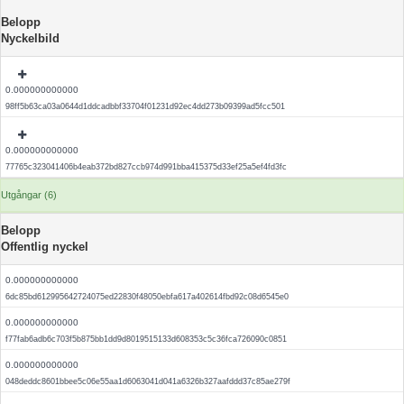
Belopp
Nyckelbild
0.000000000000
98ff5b63ca03a0644d1ddcadbbf33704f01231d92ec4dd273b09399ad5fcc501
0.000000000000
77765c323041406b4eab372bd827ccb974d991bba415375d33ef25a5ef4fd3fc
Utgångar (6)
Belopp
Offentlig nyckel
0.000000000000
6dc85bd612995642724075ed22830f48050ebfa617a402614fbd92c08d6545e0
0.000000000000
f77fab6adb6c703f5b875bb1dd9d8019515133d608353c5c36fca726090c0851
0.000000000000
048deddc8601bbee5c06e55aa1d6063041d041a6326b327aafddd37c85ae279f