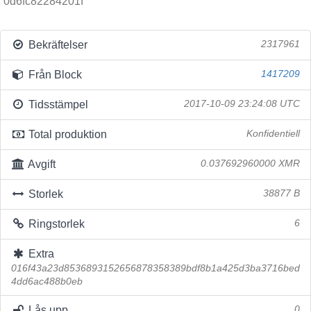
0d6fc82284201f
Bekräftelser
2317961
Från Block
1417209
Tidsstämpel
2017-10-09 23:24:08 UTC
Total produktion
Konfidentiell
Avgift
0.037692960000 XMR
Storlek
38877 B
Ringstorlek
6
Extra
016f43a23d8536893152656878358389bdf8b1a425d3ba3716bed
4dd6ac488b0eb
Lås upp
0