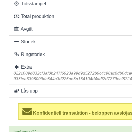
Tidsstämpel
Total produktion
Avgift
Storlek
Ringstorlek
Extra
0221009d832cf3af0b247f6923a99d9d5272b9c4c98ac8db0dca
933fea6398009dc344a3d226ae5a164104d4adf2d7279ecf8724
Lås upp
Konfidentiell transaktion - beloppen avslöjas
ingångar (1)