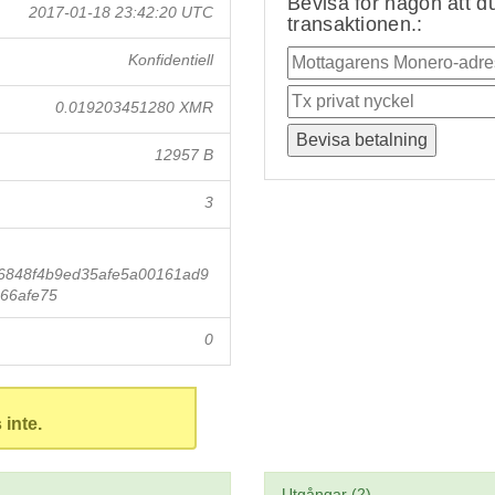
Bevisa för någon att du
2017-01-18 23:42:20 UTC
transaktionen.:
Konfidentiell
0.019203451280 XMR
12957 B
3
6848f4b9ed35afe5a00161ad9
66afe75
0
 inte.
Utgångar (2)