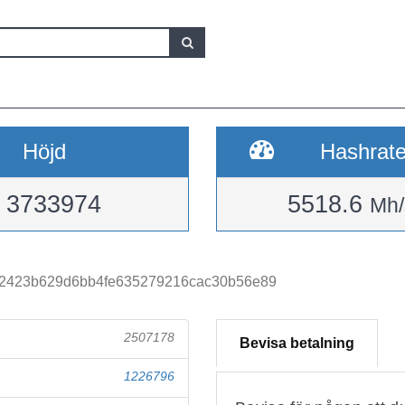
Höjd
Hashrat
3733974
5518.6
Mh/
22423b629d6bb4fe635279216cac30b56e89
2507178
Bevisa betalning
1226796