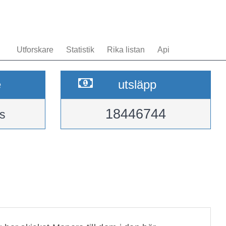
Utforskare
Statistik
Rika listan
Api
e
utsläpp
18446744
s