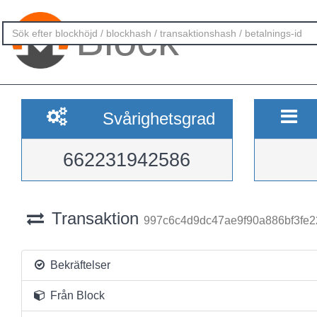
Block
Svårighetsgrad
662231942586
Transaktion
997c6c4d9dc47ae9f90a886bf3fe
Bekräftelser
Från Block