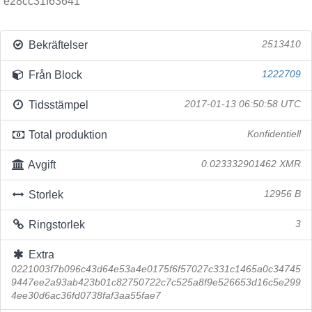
e28cc31f63641
Bekräftelser
2513410
Från Block
1222709
Tidsstämpel
2017-01-13 06:50:58 UTC
Total produktion
Konfidentiell
Avgift
0.023332901462 XMR
Storlek
12956 B
Ringstorlek
3
Extra
0221003f7b096c43d64e53a4e0175f6f57027c331c1465a0c34745
9447ee2a93ab423b01c82750722c7c525a8f9e526653d16c5e299
4ee30d6ac36fd0738faf3aa55fae7