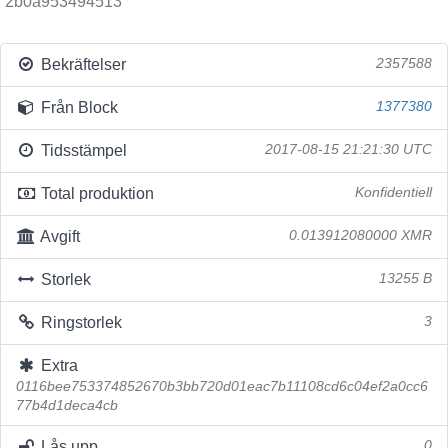
2b0a953494513
Bekräftelser
2357588
Från Block
1377380
Tidsstämpel
2017-08-15 21:21:30 UTC
Total produktion
Konfidentiell
Avgift
0.013912080000 XMR
Storlek
13255 B
Ringstorlek
3
Extra
0116bee753374852670b3bb720d01eac7b11108cd6c04ef2a0cc6
77b4d1deca4cb
Lås upp
0