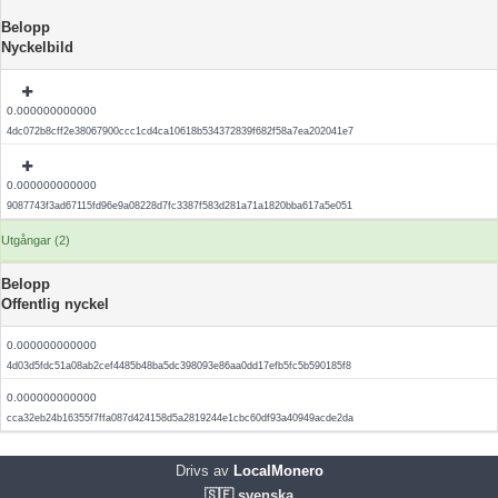
Belopp
Nyckelbild
0.000000000000
4dc072b8cff2e38067900ccc1cd4ca10618b534372839f682f58a7ea202041e7
0.000000000000
9087743f3ad67115fd96e9a08228d7fc3387f583d281a71a1820bba617a5e051
Utgångar (2)
Belopp
Offentlig nyckel
0.000000000000
4d03d5fdc51a08ab2cef4485b48ba5dc398093e86aa0dd17efb5fc5b590185f8
0.000000000000
cca32eb24b16355f7ffa087d424158d5a2819244e1cbc60df93a40949acde2da
Drivs av
LocalMonero
🇸🇪 svenska