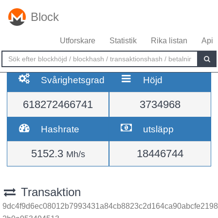
Block
Utforskare
Statistik
Rika listan
Api
Svårighetsgrad
Höjd
618272466741
3734968
Hashrate
utsläpp
5152.3
18446744
Mh/s
Transaktion
9dc4f9d6ec08012b7993431a84cb8823c2d164ca90abcfe2198