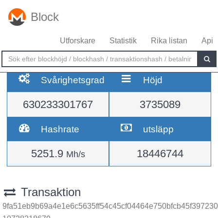
Block
Utforskare
Statistik
Rika listan
Api
Svårighetsgrad
Höjd
630233301767
3735089
Hashrate
utsläpp
5251.9
18446744
Mh/s
Transaktion
9fa51eb9b69a4e1e6c5635ff54c45cf04464e750bfcb45f397230