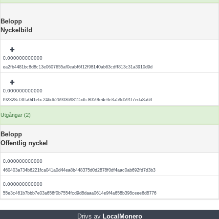
Belopp
Nyckelbild
0.000000000000
ea2fb4481bc8d8c13e0607655af0eabf6f12f98140ab63cdff813c31a3910d9d
0.000000000000
f92328cf3ffa041ebc246db26903698115dfc8059fe4e3e3a59d591f7eda8a63
Utgångar (2)
Belopp
Offentlig nyckel
0.000000000000
460403a734b6221fca041a0d44ea8b448375d0d2878f0df4aac0ab692fd7d3b3
0.000000000000
55e3c461b7bbb7e03a656f0b7554fcd9d8daaa0614e9f4a658b398ceee6d8776
Drivs av
LocalMonero