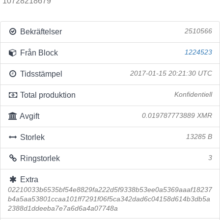
10728218679
Bekräftelser
2510566
Från Block
1224523
Tidsstämpel
2017-01-15 20:21:30 UTC
Total produktion
Konfidentiell
Avgift
0.019787773889 XMR
Storlek
13285 B
Ringstorlek
3
Extra
02210033b6535bf54e8829fa222d5f9338b53ee0a5369aaaf18237
b4a5aa53801ccaa101ff7291f06f5ca342dad6c04158d614b3db5a
2388d1ddeeba7e7a6d6a4a07748a