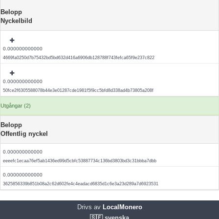
Belopp
Nyckelbild
0.000000000000
4669fa0250d7b75432bd5bd632d416a6906db128788f743fefca65f9e237c822
0.000000000000
50fce2f6305588078b44e3e01287cde1981f5f9cc5bfd8d338ad4b73805a208f
Utgångar (2)
Belopp
Offentlig nyckel
0.000000000000
eeeefc1ecaa76ef5ab1436ed99d5cbfc53887734c136bd3803bd3c31bbba7dbb
0.000000000000
3625856339b851b08a2c62d602fe4c4eadacd6835d1c6e3a23d289a7d6923531
Drivs av
LocalMonero
🇸🇪 svenska