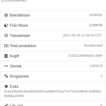
2c432409ef9e7
Bekräftelser
2436616
Från Block
1299838
Tidsstämpel
2017-04-30 11:08:43 UTC
Total produktion
Konfidentiell
Avgift
0.016128840000 XMR
Storlek
13256 B
Ringstorlek
3
Extra
014a10fe95c5bd5f3bf0d07ea88b9762af7c07515e9fb0fc3286681
5fd58e20499
Lås upp
0