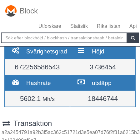
Block
Utforskare
Statistik
Rika listan
Api
Svårighetsgrad
Höjd
672256586543
3736454
Hashrate
utsläpp
5602.1
18446744
Mh/s
Transaktion
a2a2454791a92b3f5ac362c51721d3e5ea07d76f2f31a6215b3