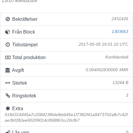
13c679befba3b9
Bekräftelser
2431426
Från Block
1303663
Tidsstämpel
2017-05-05 19:01:10 UTC
Total produktion
Konfidentiell
Avgift
0.004002830000 XMR
Storlek
13264 B
Ringstorlek
3
Extra
018d314445a7c208423f6defbb645e1f7382f41a9473702afb7c42f
ae3bf282ee90209014c858863cc20cfb7
Lås upp
0