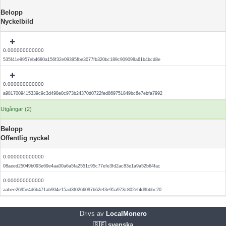
Belopp
Nyckelbild
0.000000000000
535f41e9957eb4680a156f32e09395fbe3077fb320bc189c909098a61b4bcd8e
0.000000000000
a9817009415339c9c3d498e0c973b24370d0722fed869751849bc6e7ebfa7992
Utgångar (2)
Belopp
Offentlig nyckel
0.000000000000
08aeed25049b093e69e4aa00a6a5fa2551c95c77efe3fd2ac83e1a9a52b64fac
0.000000000000
aabee2695e4d6b471ab904e15ad3f0266097b62ef3e95a973c802ef4d9bbbc20
Drivs av
LocalMonero
🇸🇪 svenska