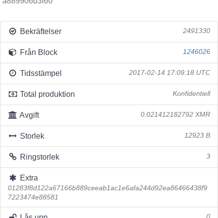
a889906b3f60
Bekräftelser
2491330
Från Block
1246026
Tidsstämpel
2017-02-14 17:09:18 UTC
Total produktion
Konfidentiell
Avgift
0.021412182792 XMR
Storlek
12923 B
Ringstorlek
3
Extra
01283f8d122a67166b889ceeab1ac1e6afa244d92ea86466438f9
7223474e88581
Lås upp
0