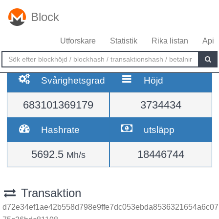
Block
Utforskare
Statistik
Rika listan
Api
Svårighetsgrad
Höjd
683101369179
3734434
Hashrate
utsläpp
5692.5
18446744
Mh/s
Transaktion
d72e34ef1ae42b558d798e9ffe7dc053ebda8536321654a6c07