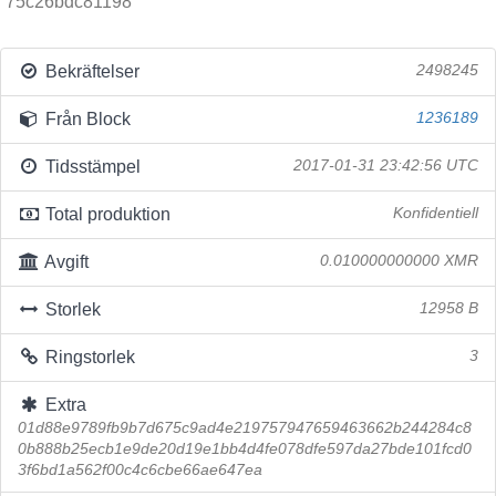
75c26bdc81198
Bekräftelser
2498245
Från Block
1236189
Tidsstämpel
2017-01-31 23:42:56 UTC
Total produktion
Konfidentiell
Avgift
0.010000000000 XMR
Storlek
12958 B
Ringstorlek
3
Extra
01d88e9789fb9b7d675c9ad4e219757947659463662b244284c8
0b888b25ecb1e9de20d19e1bb4d4fe078dfe597da27bde101fcd0
3f6bd1a562f00c4c6cbe66ae647ea