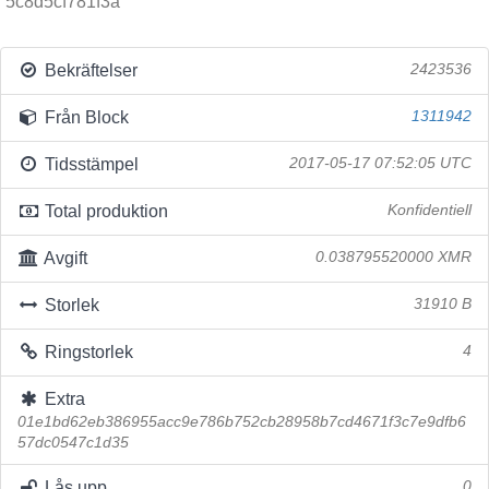
5c8d5cf781f3a
Bekräftelser
2423536
Från Block
1311942
Tidsstämpel
2017-05-17 07:52:05 UTC
Total produktion
Konfidentiell
Avgift
0.038795520000 XMR
Storlek
31910 B
Ringstorlek
4
Extra
01e1bd62eb386955acc9e786b752cb28958b7cd4671f3c7e9dfb6
57dc0547c1d35
Lås upp
0