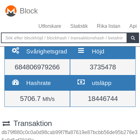
Block
Utforskare
Statistik
Rika listan
Api
Svårighetsgrad
Höjd
684806979266
3735478
Hashrate
utsläpp
5706.7
18446744
Mh/s
Transaktion
db79f880c0c0a0d98cab99f7ffa87619e87bcbb56de95b276e3