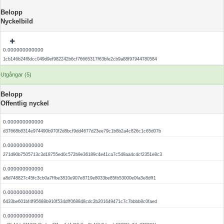
Belopp
Nyckelbild
0.000000000000
1cb146b24f8dcc049d9ef982242b6cf76665317f63bfe2cb9a88f97944780584
Utgångar (5)
Belopp
Offentlig nyckel
0.000000000000
d37668b8314e974490b970f2d8bcf9dd4677d23ee79c1b8b2a4c826c1c65d07b
0.000000000000
271d90b7505713c3d18755ed0c572b9e36189c4e41ca7c549aa4c4cf2351e8c3
0.000000000000
a8d748827c45fc3cb0a7ffbe3810e907e8719e8033be85fb53000e0fa3e8dff1
0.000000000000
6433be601bf4f95688b910f534dff068848cdc2b201649471c7c7bbbb8c0faed
0.000000000000