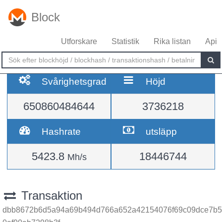
Block
Utforskare
Statistik
Rika listan
Api
Svårighetsgrad
Höjd
650860484644
3736218
Hashrate
utsläpp
5423.8
18446744
Mh/s
Transaktion
dbb8672b6d5a94a69b494d766a652a42154076f69c09dce7b5