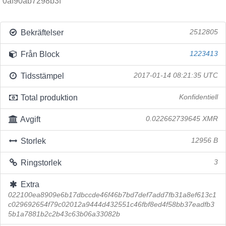
0af90ab7298b3f
Bekräftelser
2512805
Från Block
1223413
Tidsstämpel
2017-01-14 08:21:35 UTC
Total produktion
Konfidentiell
Avgift
0.022662739645 XMR
Storlek
12956 B
Ringstorlek
3
Extra
022100ea8909e6b17dbccde46f46b7bd7def7add7fb31a8ef613c1
c029692654f79c02012a9444d432551c46fbf8ed4f58bb37eadfb3
5b1a7881b2c2b43c63b06a33082b