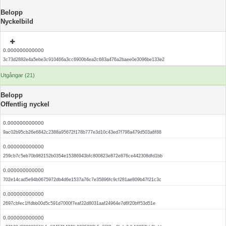
Belopp
Nyckelbild
0.000000000000
3c73d2882e4a5ebe3c910466a3cc6900b4ea2c683a476a2baee0e3096be133e2
Utgångar (21)
Belopp
Offentlig nyckel
0.000000000000
9ac02b95cb26e6842c2388a95672f178b777e3d10c43ed7f798a479d503a6f88
0.000000000000
259cb7c5eb70b982152b0354e15386943bfc800823e872e876ce442308dfd1bb
0.000000000000
702e14cad5e94b0675972db4d6e1537a76c7e35896fc9cf281ae809b47f21c3c
0.000000000000
2697cbfec1ffdbb00d5c591d7000f7eaf22d8031aaf24964e7d6f20bff53d51e
0.000000000000