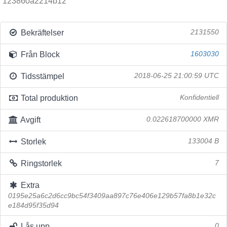
123860a2214b12
Bekräftelser
2131550
Från Block
1603030
Tidsstämpel
2018-06-25 21:00:59 UTC
Total produktion
Konfidentiell
Avgift
0.022618700000 XMR
Storlek
133004 B
Ringstorlek
7
Extra
0195e25a6c2d6cc9bc54f3409aa897c76e406e129b57fa8b1e32c
e184d95f35d94
Lås upp
0