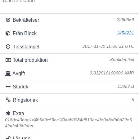
375612ff50830
Bekräftelser
2280359
Från Block
1454221
Tidsstämpel
2017-11-30 10:26:21 UTC
Total produktion
Konfidentiell
Avgift
0.012016160000 XMR
Storlek
13057 B
Ringstorlek
5
Extra
018dc40bae1d4b5d9c53ec1f0dbb0084d813ae4fe0a6afb0b22e6
4fadc496ffdba
Lås upp
0