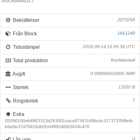
bf0c4dbf4b1c7
Bekräftelser
2073258
Från Block
1661240
Tidsstämpel
2018-09-14 15:05:39 UTC
Total produktion
Konfidentiell
Avgift
0.008096920000 XMR
Storlek
13202 B
Ringstorlek
7
Extra
02090108e64863313d293001caca97367c58bcdc31737335ffe4c
b5e0e37d75916dbf3c649924092f434c470
Lås upp
0