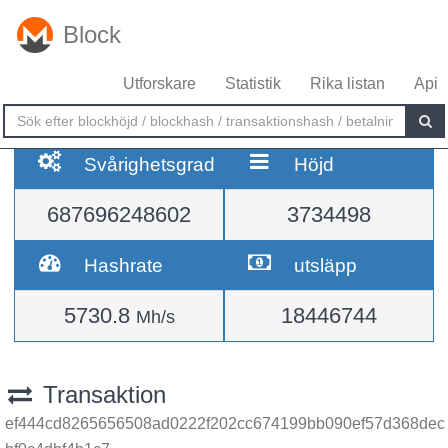
Block
Utforskare
Statistik
Rika listan
Api
Svårighetsgrad
Höjd
687696248602
3734498
Hashrate
utsläpp
5730.8
18446744
Mh/s
Transaktion
ef444cd8265656508ad0222f202cc674199bb090ef57d368dec