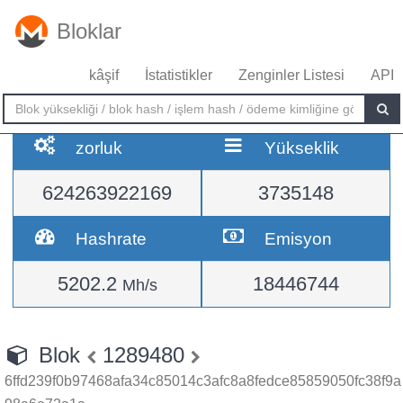
Bloklar
kâşif
İstatistikler
Zenginler Listesi
API
zorluk
Yükseklik
624263922169
3735148
Hashrate
Emisyon
5202.2
18446744
Mh/s
Blok
1289480
6ffd239f0b97468afa34c85014c3afc8a8fedce85859050fc38f9a