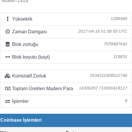
98a6e72a1a
Yükseklik
1289480
Zaman Damgası
2017-04-16 01:08:50 UTC
Blok zorluğu
7978487642
Blok boyutu (bayt)
119831
Kümülatif Zorluk
1934311908522746
Toplam Üretilen Madeni Para
14300287.710000418127
İşlemler
9
Coinbase İşlemleri