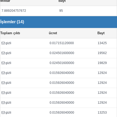
Miktar
Bayt
7.889204757672
95
İşlemler (14)
Toplam çıktı
ücret
Bayt
gizli
0.017151120000
13425
gizli
0.024501600000
19562
gizli
0.024501600000
19829
gizli
0.015926040000
12924
gizli
0.015926040000
12924
gizli
0.015926040000
12924
gizli
0.015926040000
12924
gizli
0.015926040000
13253