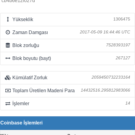
cb4b6e12f027d
Yükseklik
1306475
Zaman Damgası
2017-05-09 16:44:46 UTC
Blok zorluğu
7528393197
Blok boyutu (bayt)
267127
Kümülatif Zorluk
2059450732233164
Toplam Üretilen Madeni Para
14432516.295812983066
İşlemler
14
Coinbase İşlemleri