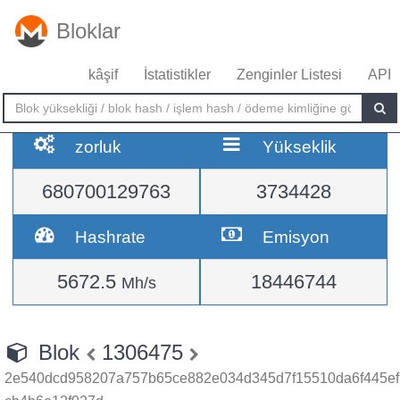
Bloklar
kâşif
İstatistikler
Zenginler Listesi
API
zorluk
Yükseklik
680700129763
3734428
Hashrate
Emisyon
5672.5
18446744
Mh/s
Blok
1306475
2e540dcd958207a757b65ce882e034d345d7f15510da6f445ef