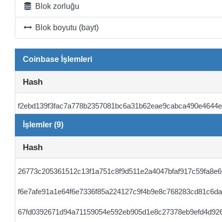
Blok zorluğu
Blok boyutu (bayt)
Coinbase İşlemleri
Hash
f2ebd139f3fac7a778b2357081bc6a31b62eae9cabca490e4644
İşlemler (9)
Hash
26773c205361512c13f1a751c8f9d511e2a4047bfaf917c59fa8e6
f6e7afe91a1e64f6e7336f85a224127c9f4b9e8c768283cd81c6da
67fd0392671d94a71159054e592eb905d1e8c27378eb9efd4d92