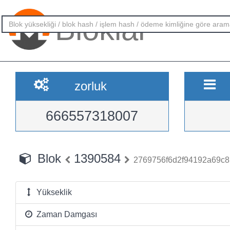
Bloklar
zorluk
666557318007
Blok
1390584
2769756f6d2f94192a69c
Yükseklik
Zaman Damgası