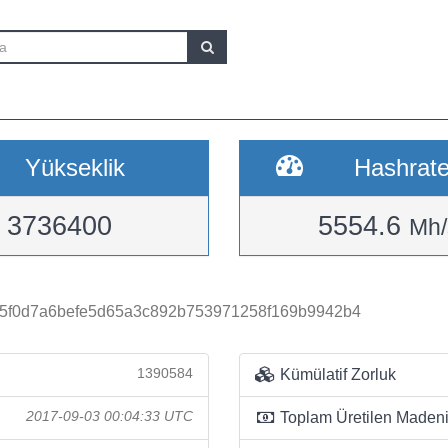
Yükseklik
Hashrat
3736400
5554.6
Mh/
85f0d7a6befe5d65a3c892b753971258f169b9942b4
1390584
Kümülatif Zorluk
2017-09-03 00:04:33 UTC
Toplam Üretilen Madeni