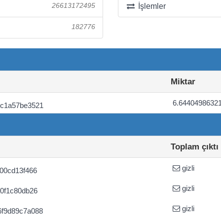
26613172495
İşlemler
182776
Miktar
6.6440498632
ec1a57be3521
Toplam çıktı
gizli
00cd13f466
gizli
0f1c80db26
gizli
6f9d89c7a088