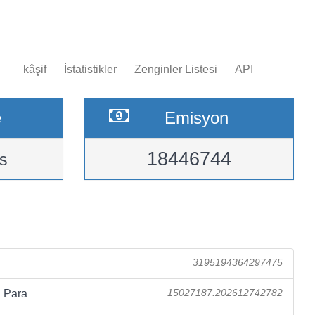
kâşif
İstatistikler
Zenginler Listesi
API
e
Emisyon
18446744
s
3195194364297475
 Para
15027187.202612742782