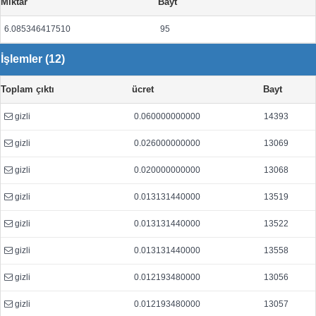
Miktar
Bayt
6.085346417510
95
İşlemler (12)
Toplam çıktı
ücret
Bayt
gizli
0.060000000000
14393
gizli
0.026000000000
13069
gizli
0.020000000000
13068
gizli
0.013131440000
13519
gizli
0.013131440000
13522
gizli
0.013131440000
13558
gizli
0.012193480000
13056
gizli
0.012193480000
13057