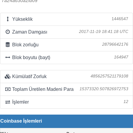
7a24a630a2fb09
Yükseklik
1446547
Zaman Damgası
2017-11-19 18:41:18 UTC
Blok zorluğu
28796642176
Blok boyutu (bayt)
164947
Kümülatif Zorluk
4856257521179108
Toplam Üretilen Madeni Para
15373320.507826972753
İşlemler
12
Coinbase İşlemleri