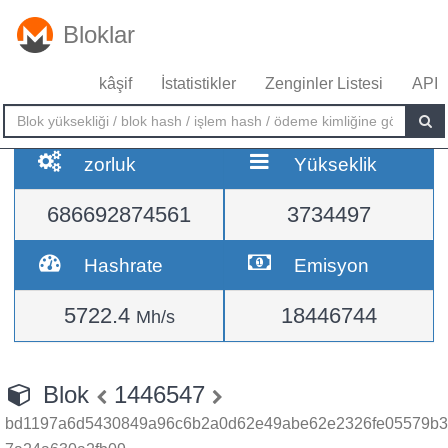
Bloklar
kâşif
İstatistikler
Zenginler Listesi
API
zorluk
Yükseklik
686692874561
3734497
Hashrate
Emisyon
5722.4
18446744
Mh/s
Blok
1446547
bd1197a6d5430849a96c6b2a0d62e49abe62e2326fe05579b3