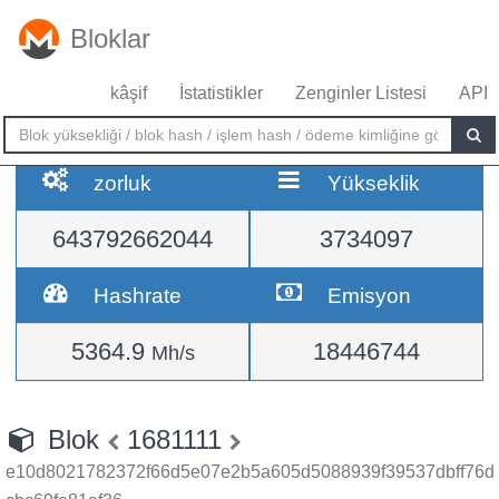
Bloklar
kâşif
İstatistikler
Zenginler Listesi
API
zorluk
Yükseklik
643792662044
3734097
Hashrate
Emisyon
5364.9
18446744
Mh/s
Blok
1681111
e10d8021782372f66d5e07e2b5a605d5088939f39537dbff76d