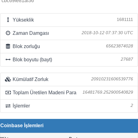
cbc69fe81af36
Yükseklik
1681111
Zaman Damgası
2018-10-12 07:37:30 UTC
Blok zorluğu
65623874028
Blok boyutu (bayt)
27687
Kümülatif Zorluk
20910231606539776
Toplam Üretilen Madeni Para
16481769.252900540829
İşlemler
2
Coinbase İşlemleri