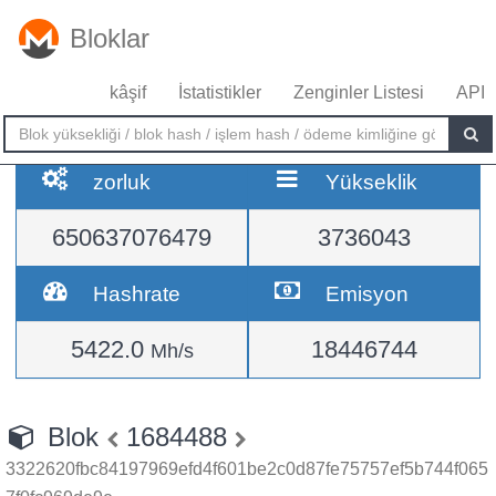
Bloklar
kâşif
İstatistikler
Zenginler Listesi
API
zorluk
Yükseklik
650637076479
3736043
Hashrate
Emisyon
5422.0
18446744
Mh/s
Blok
1684488
3322620fbc84197969efd4f601be2c0d87fe75757ef5b744f065