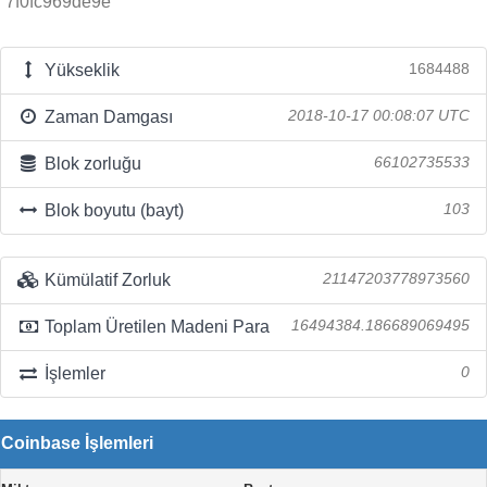
7f0fc969de9e
Yükseklik
1684488
Zaman Damgası
2018-10-17 00:08:07 UTC
Blok zorluğu
66102735533
Blok boyutu (bayt)
103
Kümülatif Zorluk
21147203778973560
Toplam Üretilen Madeni Para
16494384.186689069495
İşlemler
0
Coinbase İşlemleri