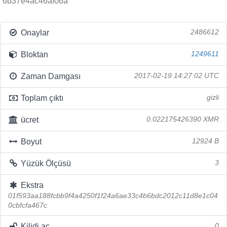
6b37e4ac46af06a
Onaylar
2486612
Bloktan
1249611
Zaman Damgası
2017-02-19 14:27:02 UTC
Toplam çıktı
gizli
ücret
0.022175426390 XMR
Boyut
12924 B
Yüzük Ölçüsü
3
Ekstra
01f593aa188fcbb9f4a4250f1f24a6ae33c4b6bdc2012c11d8e1c04
0cbfcfa467c
Kilidi aç
0