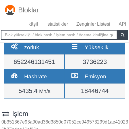
Bloklar
kâşif
İstatistikler
Zenginler Listesi
API
zorluk
Yükseklik
652246131451
3736223
Hashrate
Emisyon
5435.4
18446744
Mh/s
işlem
0b351367e93a90ad36d3850d07052ce949573299d1ae41023