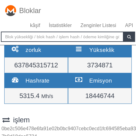
Bloklar
kâşif
İstatistikler
Zenginler Listesi
API
zorluk
Yükseklik
637845315712
3734871
Hashrate
Emisyon
5315.4
18446744
Mh/s
işlem
0be2c506e478e6fa91e02b0bc9407cebc0ecd1fc694585eba93