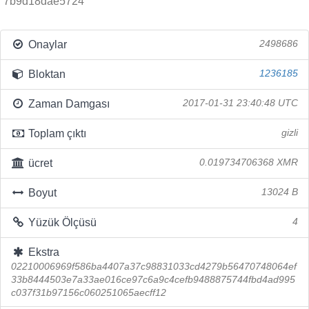
7b9d18dae5724
Onaylar
2498686
Bloktan
1236185
Zaman Damgası
2017-01-31 23:40:48 UTC
Toplam çıktı
gizli
ücret
0.019734706368 XMR
Boyut
13024 B
Yüzük Ölçüsü
4
Ekstra
02210006969f586ba4407a37c98831033cd4279b56470748064ef
33b8444503e7a33ae016ce97c6a9c4cefb9488875744fbd4ad995
c037f31b97156c060251065aecff12