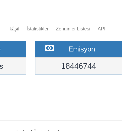
kâşif
İstatistikler
Zenginler Listesi
API
e
Emisyon
18446744
s