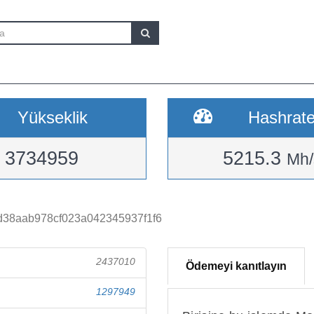
Yükseklik
Hashrat
3734959
5215.3
Mh/
d38aab978cf023a042345937f1f6
2437010
Ödemeyi kanıtlayın
1297949