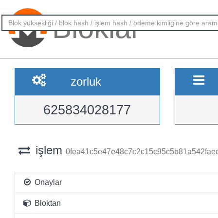
Bloklar
zorluk
625834028177
işlem
0fea41c5e47e48c7c2c15c95c5b81a542fae
Onaylar
Bloktan