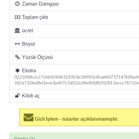
Zaman Damgası
Toplam çıktı
ücret
Boyut
Yüzük Ölçüsü
Ekstra
0221008c1c17cbb9264b319353e39f093c8cab69737147b86a4
392a732baf9d3ece3e407c7d015c96ef6586202813accc76711b
Kilidi aç
Gizli İşlem - tutarlar açıklanmamıştır.
Girişler (1)