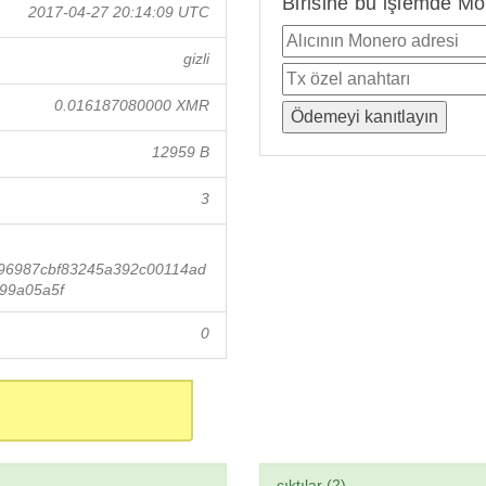
Birisine bu işlemde Mo
2017-04-27 20:14:09 UTC
gizli
0.016187080000 XMR
12959 B
3
96987cbf83245a392c00114ad
99a05a5f
0
çıktılar (2)