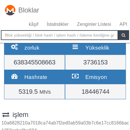
Bloklar
kâşif
İstatistikler
Zenginler Listesi
API
zorluk
Yükseklik
638345508663
3736153
Hashrate
Emisyon
5319.5
18446744
Mh/s
işlem
10a6828210a7018ca74ab7f2ed0ab59a03b7c6e17cc8166bac