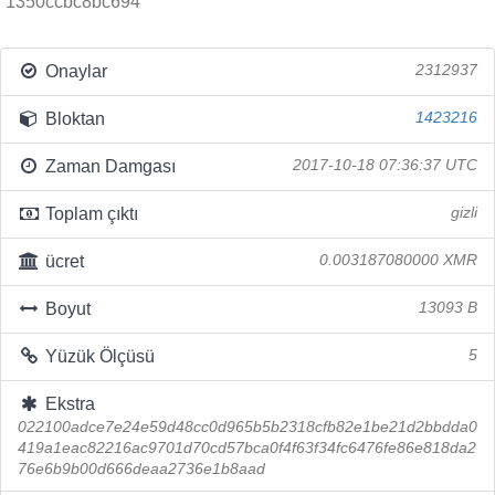
1350ccbc8bc694
Onaylar
2312937
Bloktan
1423216
Zaman Damgası
2017-10-18 07:36:37 UTC
Toplam çıktı
gizli
ücret
0.003187080000 XMR
Boyut
13093 B
Yüzük Ölçüsü
5
Ekstra
022100adce7e24e59d48cc0d965b5b2318cfb82e1be21d2bbdda0
419a1eac82216ac9701d70cd57bca0f4f63f34fc6476fe86e818da2
76e6b9b00d666deaa2736e1b8aad