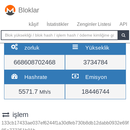
Bloklar
kâşif
İstatistikler
Zenginler Listesi
API
zorluk
Yükseklik
668608702468
3734784
Hashrate
Emisyon
5571.7
18446744
Mh/s
işlem
133cb17433ae037ef6244f1a30dfeb730b8db12dabb0932e69f