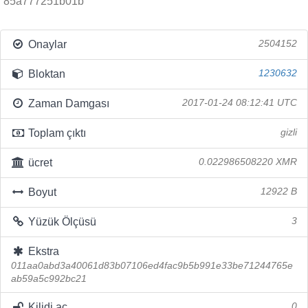
85a777251b01b
Onaylar
2504152
Bloktan
1230632
Zaman Damgası
2017-01-24 08:12:41 UTC
Toplam çıktı
gizli
ücret
0.022986508220 XMR
Boyut
12922 B
Yüzük Ölçüsü
3
Ekstra
011aa0abd3a40061d83b07106ed4fac9b5b991e33be71244765e
ab59a5c992bc21
Kilidi aç
0