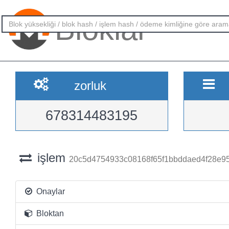
Bloklar
zorluk
678314483195
işlem
20c5d4754933c08168f65f1bbddaed4f28e9
Onaylar
Bloktan