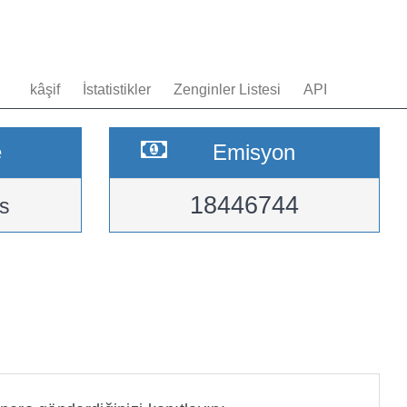
kâşif
İstatistikler
Zenginler Listesi
API
e
Emisyon
18446744
s