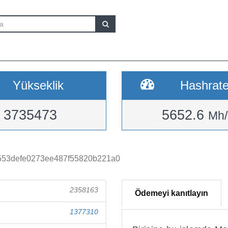
Yükseklik
Hashrat
3735473
5652.6
Mh/
553defe0273ee487f55820b221a0
2358163
Ödemeyi kanıtlayın
1377310