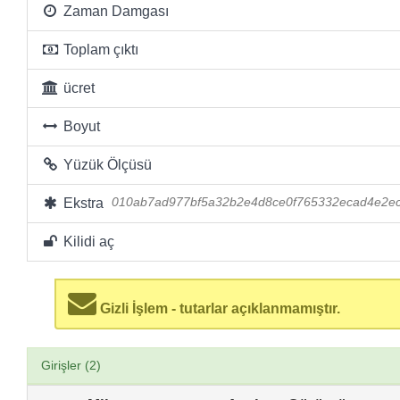
Zaman Damgası
Toplam çıktı
ücret
Boyut
Yüzük Ölçüsü
Ekstra
010ab7ad977bf5a32b2e4d8ce0f765332ecad4e2e
Kilidi aç
Gizli İşlem - tutarlar açıklanmamıştır.
Girişler (2)