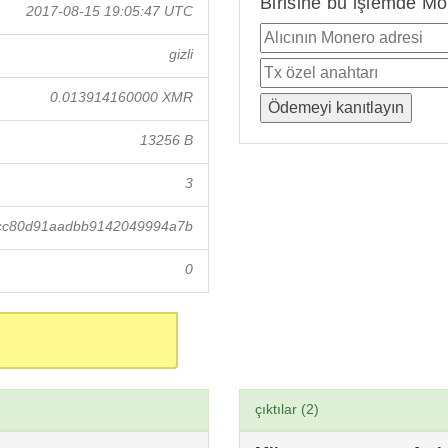
Birisine bu işlemde Mo
2017-08-15 19:05:47 UTC
gizli
0.013914160000 XMR
13256 B
3
cc80d91aadbb9142049994a7b
0
çıktılar (2)