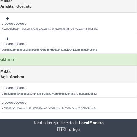
Miktar
Anahtar Görüntü
0.000000000000
4ae8a9b46ef1136ebe87b558be4e706fa50d9200b0cd47e3522aa661fd82478e
0.000000000000
2955ba1ef446a60e2b6b50a56798f9467ff9602481aa1986120bee6aa3496e4d
çıktılar (2)
Miktar
Açık Anahtar
0.000000000000
94f6d3b85690fdcee2e73f14c264f2dea8742fc666b53547e7c24b2b2db325e2
0.000000000000
7720407a152ee0a51d8f504040aba272298811c1fc750655cad28548a94540cc
Tarafından işletilmektedir
LocalMonero
🇹🇷 Türkçe