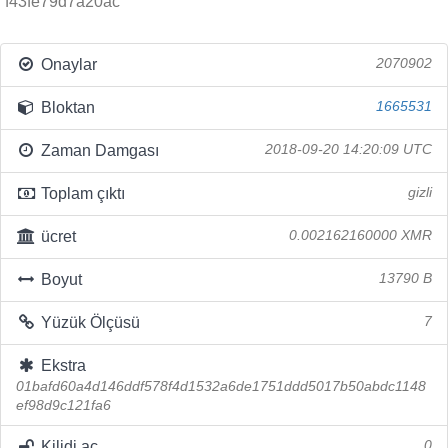
f43fe79d7a20ac
Onaylar
2070902
Bloktan
1665531
Zaman Damgası
2018-09-20 14:20:09 UTC
Toplam çıktı
gizli
ücret
0.002162160000 XMR
Boyut
13790 B
Yüzük Ölçüsü
7
Ekstra
01bafd60a4d146ddf578f4d1532a6de1751ddd5017b50abdc1148
ef98d9c121fa6
Kilidi aç
0