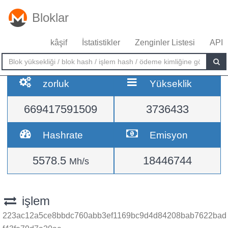
Bloklar
kâşif
İstatistikler
Zenginler Listesi
API
zorluk
Yükseklik
669417591509
3736433
Hashrate
Emisyon
5578.5
18446744
Mh/s
işlem
223ac12a5ce8bbdc760abb3ef1169bc9d4d84208bab7622bad