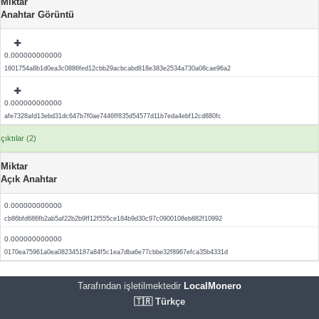
Miktar
Anahtar Görüntü
0.000000000000
1601754a8b1d0ea3c0886fed12cbb29acbcabd818e383e2534a730a08cae96a2
0.000000000000
afe7328afd13ebd31dc647b7f0ae7446ff835d54577d11b7eda4ebf12cd880fc
çıktılar (2)
Miktar
Açık Anahtar
0.000000000000
cb86bfd686fb2ab5af22b2b9ff12f555ce184b9d30c97c0900108eb882f10992
0.000000000000
0170ea75961a0ea082345187a84f5c1ea7dba6e77cbbe32f8967efca35b4331d
Tarafından işletilmektedir
LocalMonero
🇹🇷 Türkçe