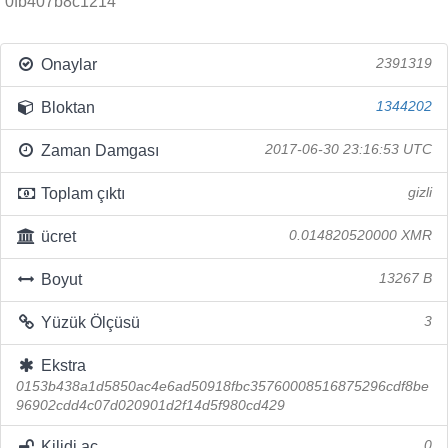
0fb407b8c1214
Onaylar
2391319
Bloktan
1344202
Zaman Damgası
2017-06-30 23:16:53 UTC
Toplam çıktı
gizli
ücret
0.014820520000 XMR
Boyut
13267 B
Yüzük Ölçüsü
3
Ekstra
0153b438a1d5850ac4e6ad50918fbc35760008516875296cdf8be
96902cdd4c07d020901d2f14d5f980cd429
Kilidi aç
0