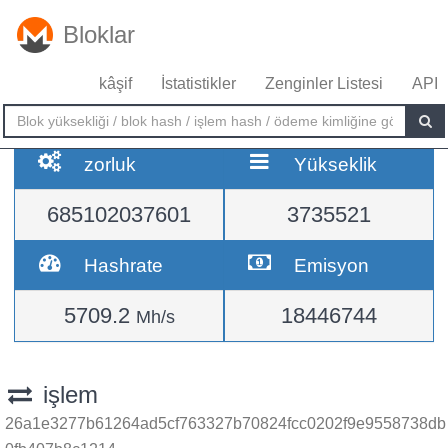
Bloklar
kâşif
İstatistikler
Zenginler Listesi
API
zorluk
Yükseklik
685102037601
3735521
Hashrate
Emisyon
5709.2
18446744
Mh/s
işlem
26a1e3277b61264ad5cf763327b70824fcc0202f9e9558738db