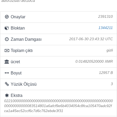
ab0f32da7a61bcd
Onaylar
2391310
Bloktan
1344211
Zaman Damgası
2017-06-30 23:43:32 UTC
Toplam çıktı
gizli
ücret
0.014820520000 XMR
Boyut
12957 B
Yüzük Ölçüsü
3
Ekstra
0221000000000000000000000000000000000000000000000000
00000000000083514801a6afcf9e6b4034054c8fca105470adc92f
ca1a45ec52ccf6c7d6c762ebde3f31