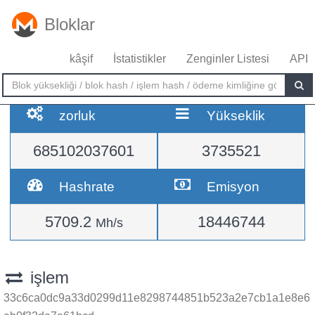
Bloklar
kâşif
İstatistikler
Zenginler Listesi
API
zorluk
Yükseklik
685102037601
3735521
Hashrate
Emisyon
5709.2
18446744
Mh/s
işlem
33c6ca0dc9a33d0299d11e8298744851b523a2e7cb1a1e8e6